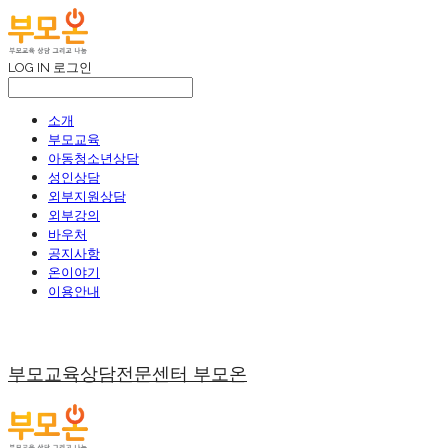
LOG IN
로그인
소개
부모교육
아동청소년상담
성인상담
외부지원상담
외부강의
바우처
공지사항
온이야기
이용안내
부모교육상담전문센터 부모온