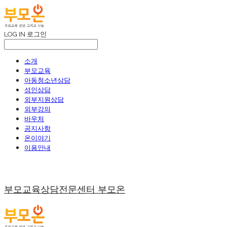
LOG IN
로그인
소개
부모교육
아동청소년상담
성인상담
외부지원상담
외부강의
바우처
공지사항
온이야기
이용안내
부모교육상담전문센터 부모온