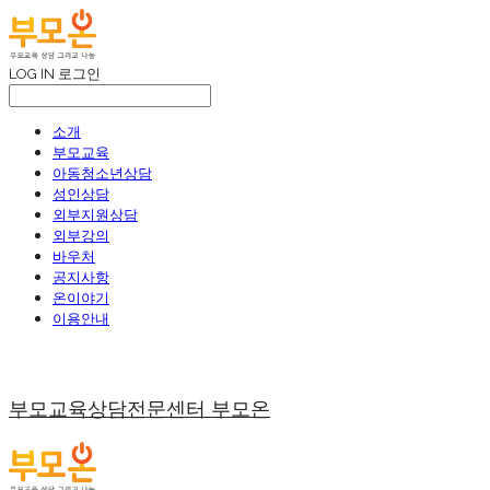
LOG IN
로그인
소개
부모교육
아동청소년상담
성인상담
외부지원상담
외부강의
바우처
공지사항
온이야기
이용안내
부모교육상담전문센터 부모온