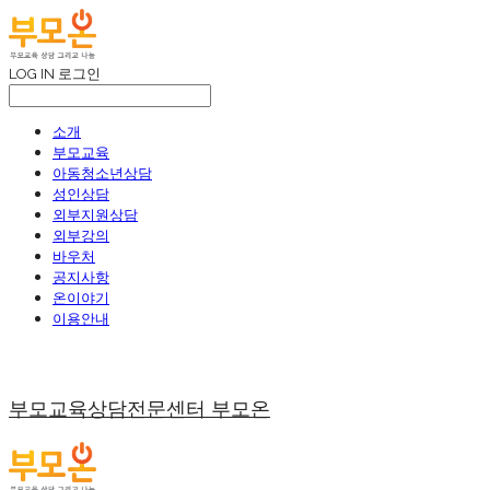
LOG IN
로그인
소개
부모교육
아동청소년상담
성인상담
외부지원상담
외부강의
바우처
공지사항
온이야기
이용안내
부모교육상담전문센터 부모온