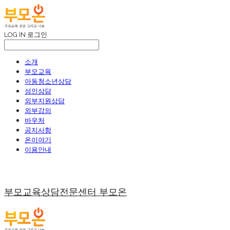
LOG IN
로그인
소개
부모교육
아동청소년상담
성인상담
외부지원상담
외부강의
바우처
공지사항
온이야기
이용안내
부모교육상담전문센터 부모온