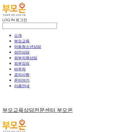
LOG IN
로그인
소개
부모교육
아동청소년상담
성인상담
외부지원상담
외부강의
바우처
공지사항
온이야기
이용안내
부모교육상담전문센터 부모온