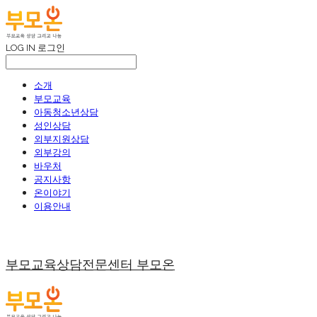
LOG IN
로그인
소개
부모교육
아동청소년상담
성인상담
외부지원상담
외부강의
바우처
공지사항
온이야기
이용안내
부모교육상담전문센터 부모온