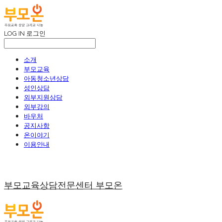
LOG IN
로그인
소개
부모교육
아동청소년상담
성인상담
외부지원상담
외부강의
바우처
공지사항
온이야기
이용안내
부모교육상담전문센터 부모온