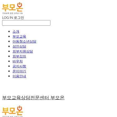
LOG IN
로그인
소개
부모교육
아동청소년상담
성인상담
외부지원상담
외부강의
바우처
공지사항
온이야기
이용안내
부모교육상담전문센터 부모온