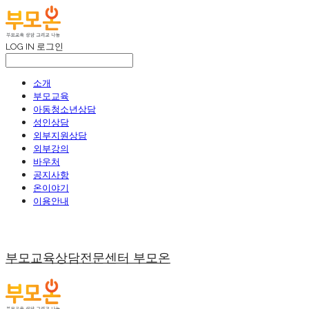
LOG IN
로그인
소개
부모교육
아동청소년상담
성인상담
외부지원상담
외부강의
바우처
공지사항
온이야기
이용안내
부모교육상담전문센터 부모온