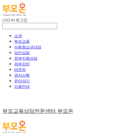
LOG IN
로그인
소개
부모교육
아동청소년상담
성인상담
외부지원상담
외부강의
바우처
공지사항
온이야기
이용안내
부모교육상담전문센터 부모온