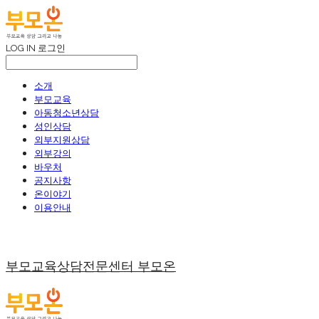
LOG IN
로그인
소개
부모교육
아동청소년상담
성인상담
외부지원상담
외부강의
바우처
공지사항
온이야기
이용안내
부모교육상담전문센터 부모온