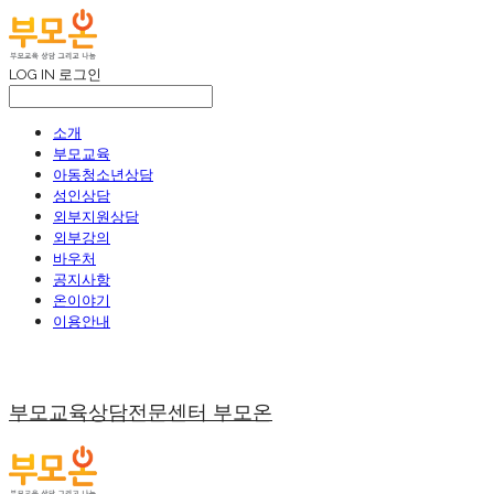
LOG IN
로그인
소개
부모교육
아동청소년상담
성인상담
외부지원상담
외부강의
바우처
공지사항
온이야기
이용안내
부모교육상담전문센터 부모온