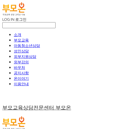
LOG IN
로그인
소개
부모교육
아동청소년상담
성인상담
외부지원상담
외부강의
바우처
공지사항
온이야기
이용안내
부모교육상담전문센터 부모온