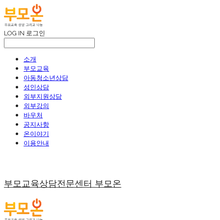
LOG IN
로그인
소개
부모교육
아동청소년상담
성인상담
외부지원상담
외부강의
바우처
공지사항
온이야기
이용안내
부모교육상담전문센터 부모온