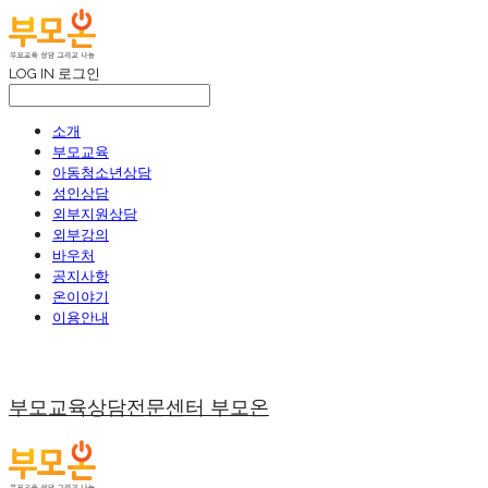
LOG IN
로그인
소개
부모교육
아동청소년상담
성인상담
외부지원상담
외부강의
바우처
공지사항
온이야기
이용안내
부모교육상담전문센터 부모온