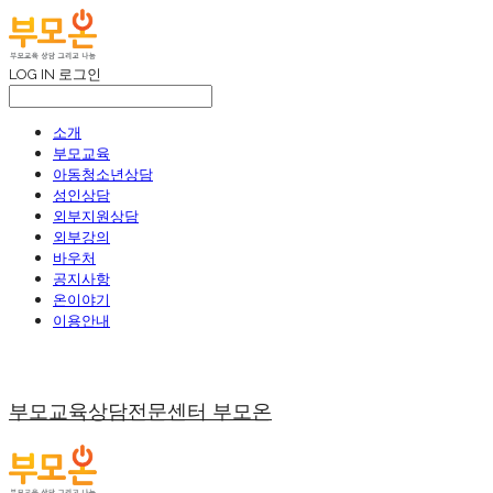
LOG IN
로그인
소개
부모교육
아동청소년상담
성인상담
외부지원상담
외부강의
바우처
공지사항
온이야기
이용안내
부모교육상담전문센터 부모온