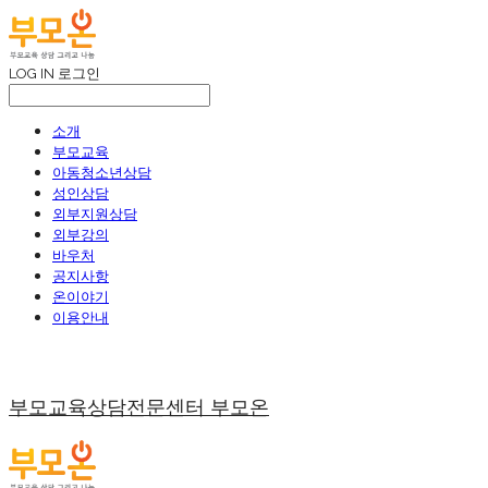
LOG IN
로그인
소개
부모교육
아동청소년상담
성인상담
외부지원상담
외부강의
바우처
공지사항
온이야기
이용안내
부모교육상담전문센터 부모온